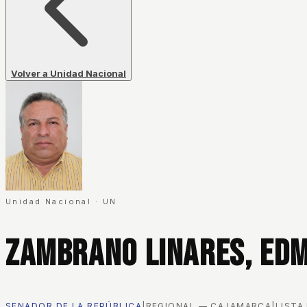
Volver a Unidad Nacional
Unidad Nacional
·
UN
Zambrano Linares, Ed
SENADOR DE LA REPÚBLICA
|
REGIONAL — CAJAMARCA
|
LISTA