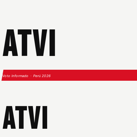
ATVI
Voto Informado · Perú 2026
ATVI