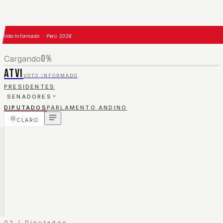
Voto Informado · Perú 2026
0
%
Cargando
ATVI
VOTO INFORMADO
PRESIDENTES
SENADORES
DIPUTADOS
PARLAMENTO ANDINO
CLARO
02 / Diputados