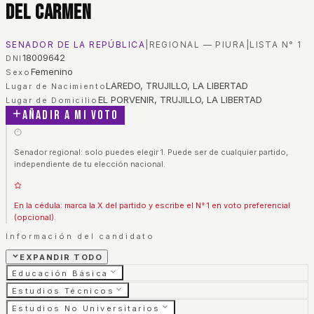
Del Carmen
SENADOR DE LA REPÚBLICA
|
REGIONAL — PIURA
|
LISTA N°
1
18009642
DNI
Femenino
Sexo
LAREDO, TRUJILLO, LA LIBERTAD
Lugar de Nacimiento
EL PORVENIR, TRUJILLO, LA LIBERTAD
Lugar de Domicilio
Añadir a mi voto
Senador regional: solo puedes elegir 1. Puede ser de cualquier partido,
independiente de tu elección nacional.
En la cédula: marca la X del partido y escribe el N° 1 en voto preferencial
(opcional).
Información del candidato
EXPANDIR TODO
Educación Básica
Estudios Técnicos
Estudios No Universitarios