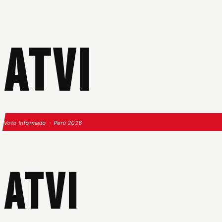
ATVI
Voto Informado · Perú 2026
ATVI