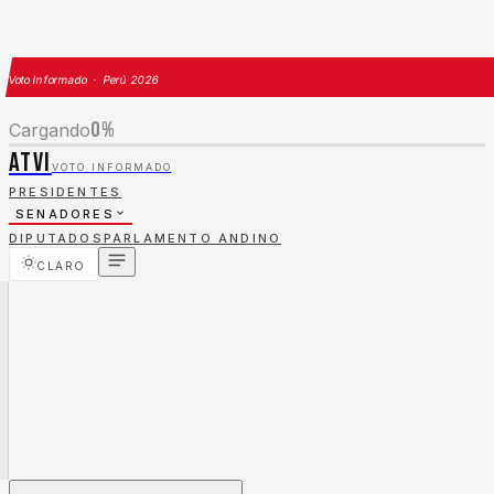
Voto Informado · Perú 2026
0
%
Cargando
ATVI
VOTO INFORMADO
PRESIDENTES
SENADORES
DIPUTADOS
PARLAMENTO ANDINO
CLARO