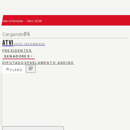
Voto Informado · Perú 2026
0
%
Cargando
ATVI
VOTO INFORMADO
PRESIDENTES
SENADORES
DIPUTADOS
PARLAMENTO ANDINO
CLARO