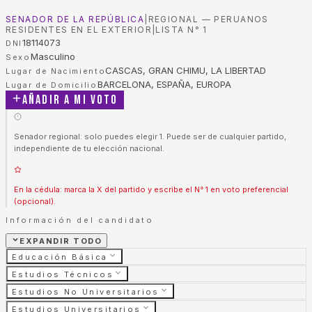
SENADOR DE LA REPÚBLICA
|
REGIONAL — PERUANOS
RESIDENTES EN EL EXTERIOR
|
LISTA N°
1
18114073
DNI
Masculino
Sexo
CASCAS, GRAN CHIMU, LA LIBERTAD
Lugar de Nacimiento
BARCELONA, ESPAÑA, EUROPA
Lugar de Domicilio
Añadir a mi voto
Senador regional: solo puedes elegir 1. Puede ser de cualquier partido,
independiente de tu elección nacional.
En la cédula: marca la X del partido y escribe el N° 1 en voto preferencial
(opcional).
Información del candidato
EXPANDIR TODO
Educación Básica
Estudios Técnicos
Estudios No Universitarios
Estudios Universitarios