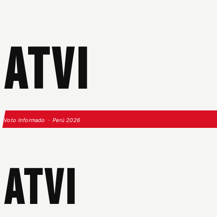
ATVI
Voto Informado · Perú 2026
ATVI