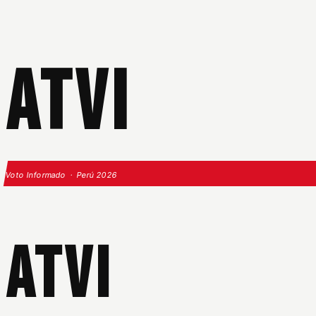
ATVI
Voto Informado · Perú 2026
ATVI