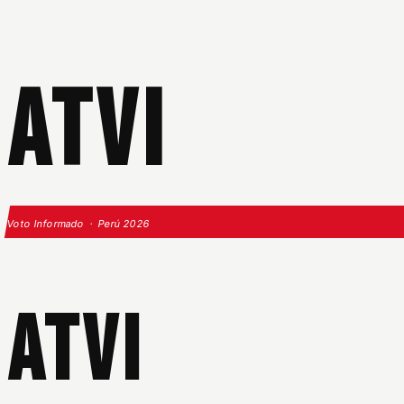
ATVI
Voto Informado · Perú 2026
ATVI