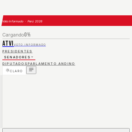
Voto Informado · Perú 2026
0
%
Cargando
ATVI
VOTO INFORMADO
PRESIDENTES
SENADORES
DIPUTADOS
PARLAMENTO ANDINO
CLARO