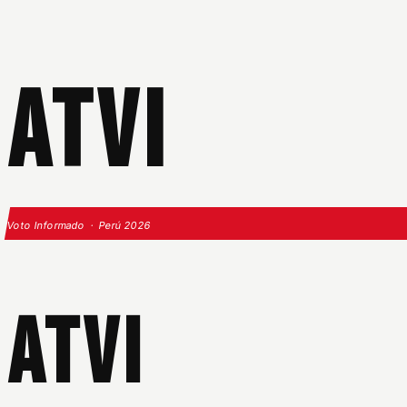
ATVI
Voto Informado · Perú 2026
ATVI