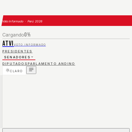
Voto Informado · Perú 2026
0
%
Cargando
ATVI
VOTO INFORMADO
PRESIDENTES
SENADORES
DIPUTADOS
PARLAMENTO ANDINO
CLARO