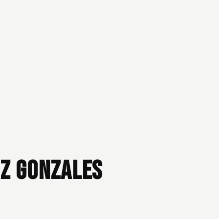
az Gonzales
2