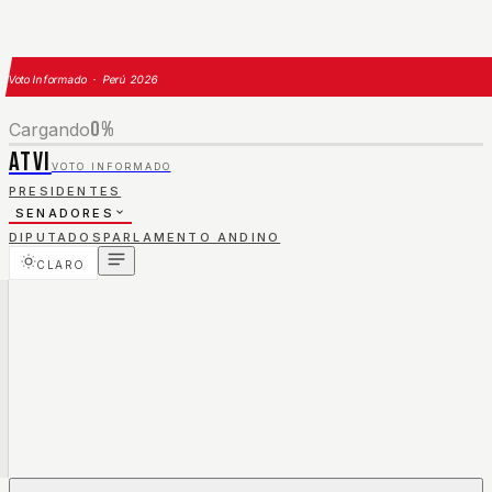
Voto Informado · Perú 2026
0
%
Cargando
ATVI
VOTO INFORMADO
PRESIDENTES
SENADORES
DIPUTADOS
PARLAMENTO ANDINO
CLARO