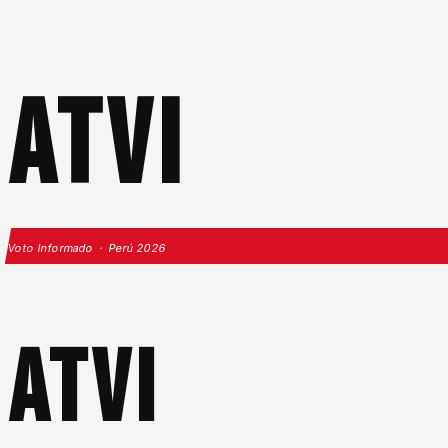
ATVI
Voto Informado · Perú 2026
ATVI