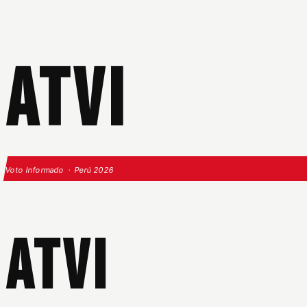
ATVI
Voto Informado · Perú 2026
ATVI