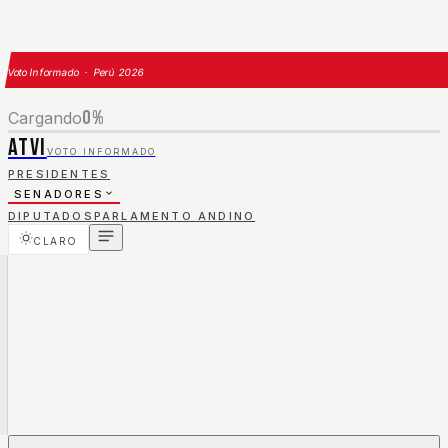
Voto Informado · Perú 2026
0
%
Cargando
ATVI
VOTO INFORMADO
PRESIDENTES
SENADORES
DIPUTADOS
PARLAMENTO ANDINO
CLARO