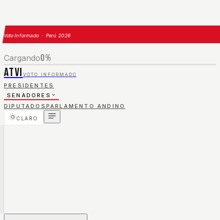
Voto Informado · Perú 2026
0
%
Cargando
ATVI
VOTO INFORMADO
PRESIDENTES
SENADORES
DIPUTADOS
PARLAMENTO ANDINO
CLARO