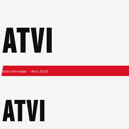
ATVI
Voto Informado · Perú 2026
ATVI