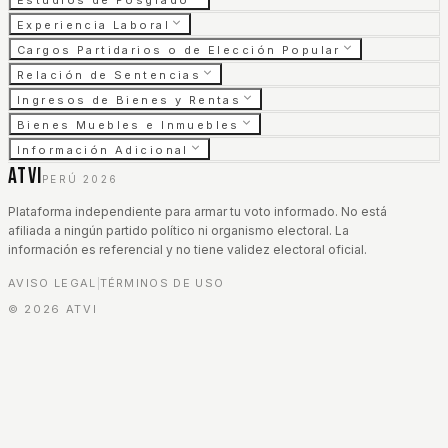
Estudios de Posgrado
Experiencia Laboral
Cargos Partidarios o de Elección Popular
Relación de Sentencias
Ingresos de Bienes y Rentas
Bienes Muebles e Inmuebles
Información Adicional
ATVI
PERÚ 2026
Plataforma independiente para armar tu voto informado. No está
afiliada a ningún partido político ni organismo electoral. La
información es referencial y no tiene validez electoral oficial.
AVISO LEGAL
TÉRMINOS DE USO
|
©
2026
ATVI