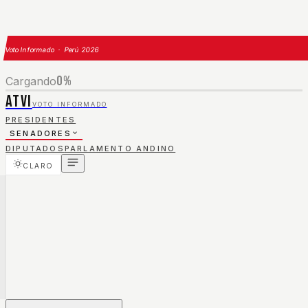
Voto Informado · Perú 2026
0
%
Cargando
ATVI
VOTO INFORMADO
PRESIDENTES
SENADORES
DIPUTADOS
PARLAMENTO ANDINO
CLARO