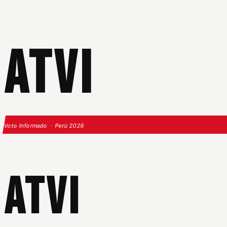
ATVI
Voto Informado · Perú 2026
ATVI