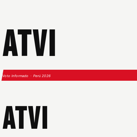
ATVI
Voto Informado · Perú 2026
ATVI