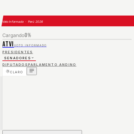
Voto Informado · Perú 2026
0
%
Cargando
ATVI
VOTO INFORMADO
PRESIDENTES
SENADORES
DIPUTADOS
PARLAMENTO ANDINO
CLARO