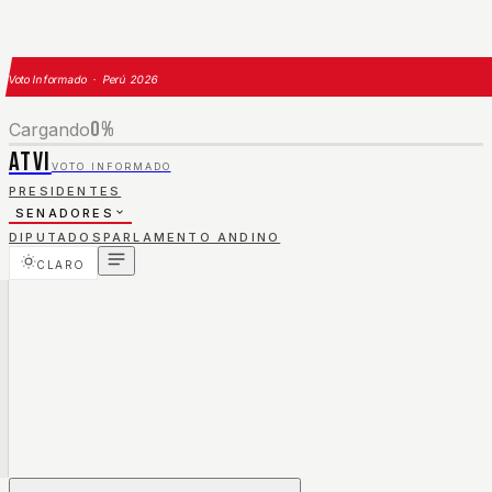
Voto Informado · Perú 2026
0
%
Cargando
ATVI
VOTO INFORMADO
PRESIDENTES
SENADORES
DIPUTADOS
PARLAMENTO ANDINO
CLARO