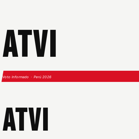
ATVI
Voto Informado · Perú 2026
ATVI