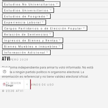
Estudios No Universitarios
Estudios Universitarios
Estudios de Posgrado
Experiencia Laboral
Cargos Partidarios o de Elección Popular
Relación de Sentencias
Ingresos de Bienes y Rentas
Bienes Muebles e Inmuebles
Información Adicional
ATVI
PERÚ 2026
Plataforma independiente para armar tu voto informado. No está
afiliada a ningún partido político ni organismo electoral. La
información es referencial y no tiene validez electoral oficial.
TU REGIÓN
AVISO LEGAL
TÉRMINOS DE USO
|
Elegir
©
2026
ATVI