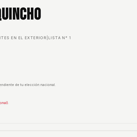
Quincho
TES EN EL EXTERIOR
|
LISTA N°
1
endiente de tu elección nacional.
onal).