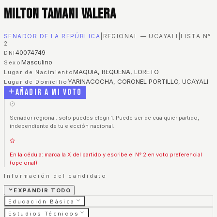
Milton Tamani Valera
SENADOR DE LA REPÚBLICA
|
REGIONAL — UCAYALI
|
LISTA N°
2
40074749
DNI
Masculino
Sexo
MAQUIA, REQUENA, LORETO
Lugar de Nacimiento
YARINACOCHA, CORONEL PORTILLO, UCAYALI
Lugar de Domicilio
Añadir a mi voto
Senador regional: solo puedes elegir 1. Puede ser de cualquier partido,
independiente de tu elección nacional.
En la cédula: marca la X del partido y escribe el N° 2 en voto preferencial
(opcional).
Información del candidato
EXPANDIR TODO
Educación Básica
Estudios Técnicos