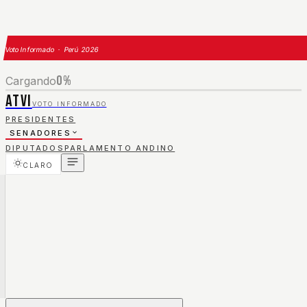
Voto Informado · Perú 2026
0
%
Cargando
ATVI
VOTO INFORMADO
PRESIDENTES
SENADORES
DIPUTADOS
PARLAMENTO ANDINO
CLARO