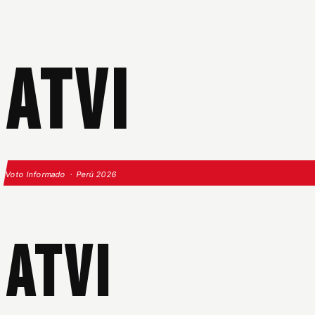
ATVI
Voto Informado · Perú 2026
ATVI