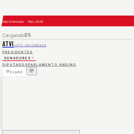
Voto Informado · Perú 2026
0
%
Cargando
ATVI
VOTO INFORMADO
PRESIDENTES
SENADORES
DIPUTADOS
PARLAMENTO ANDINO
CLARO