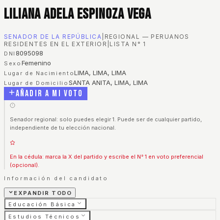
Liliana Adela Espinoza Vega
SENADOR DE LA REPÚBLICA
|
REGIONAL — PERUANOS
RESIDENTES EN EL EXTERIOR
|
LISTA N°
1
8095098
DNI
Femenino
Sexo
LIMA, LIMA, LIMA
Lugar de Nacimiento
SANTA ANITA, LIMA, LIMA
Lugar de Domicilio
Añadir a mi voto
Senador regional: solo puedes elegir 1. Puede ser de cualquier partido,
independiente de tu elección nacional.
En la cédula: marca la X del partido y escribe el N° 1 en voto preferencial
(opcional).
Información del candidato
EXPANDIR TODO
Educación Básica
Estudios Técnicos