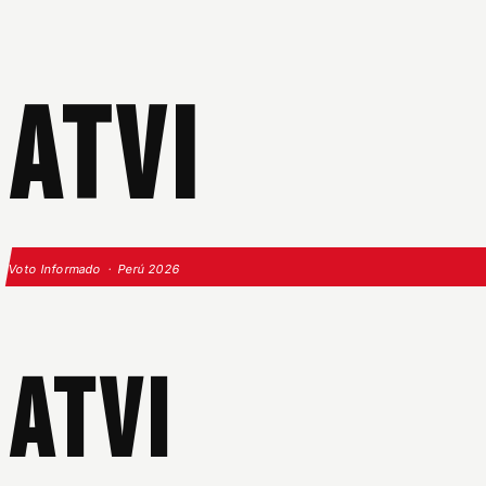
ATVI
Voto Informado · Perú 2026
ATVI