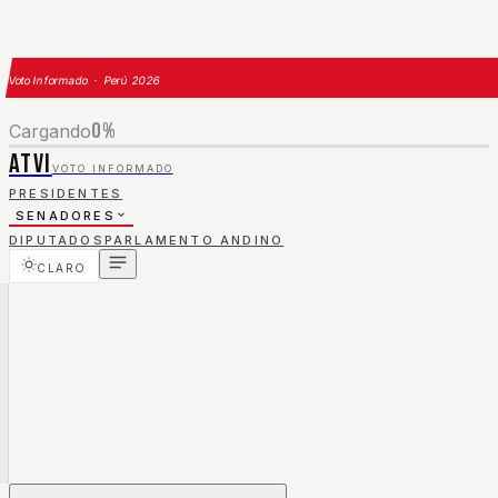
Voto Informado · Perú 2026
0
%
Cargando
ATVI
VOTO INFORMADO
PRESIDENTES
SENADORES
DIPUTADOS
PARLAMENTO ANDINO
CLARO