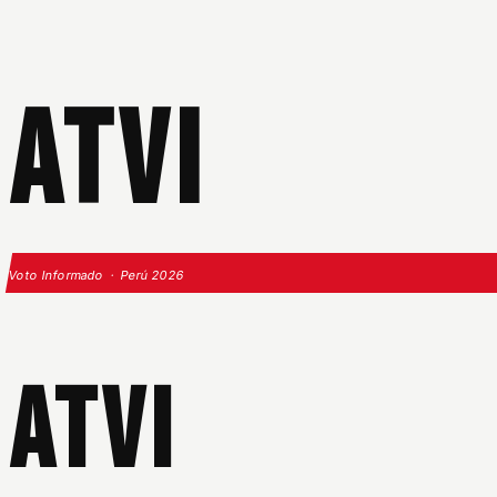
ATVI
Voto Informado · Perú 2026
ATVI