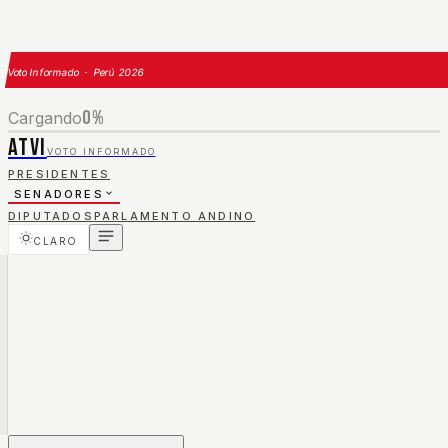
Voto Informado · Perú 2026
0
%
Cargando
ATVI
VOTO INFORMADO
PRESIDENTES
SENADORES
DIPUTADOS
PARLAMENTO ANDINO
CLARO