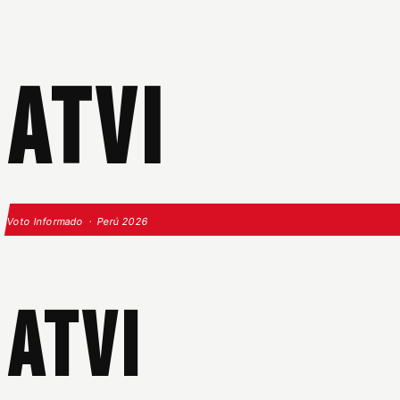
ATVI
Voto Informado · Perú 2026
ATVI