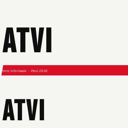
ATVI
Voto Informado · Perú 2026
ATVI