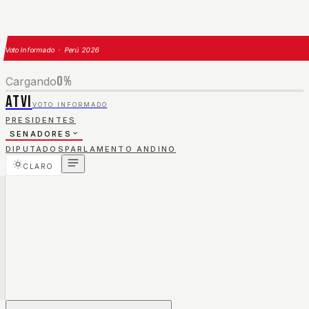
Voto Informado · Perú 2026
0
%
Cargando
ATVI
VOTO INFORMADO
PRESIDENTES
SENADORES
DIPUTADOS
PARLAMENTO ANDINO
CLARO