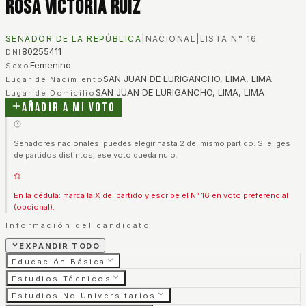
Rosa Victoria Ruiz
SENADOR DE LA REPÚBLICA
|
NACIONAL
|
LISTA N°
16
80255411
DNI
Femenino
Sexo
SAN JUAN DE LURIGANCHO, LIMA, LIMA
Lugar de Nacimiento
SAN JUAN DE LURIGANCHO, LIMA, LIMA
Lugar de Domicilio
Añadir a mi voto
Senadores nacionales: puedes elegir hasta 2 del mismo partido. Si eliges
de partidos distintos, ese voto queda nulo.
En la cédula: marca la X del partido y escribe el N° 16 en voto preferencial
(opcional).
Información del candidato
EXPANDIR TODO
Educación Básica
Estudios Técnicos
Estudios No Universitarios