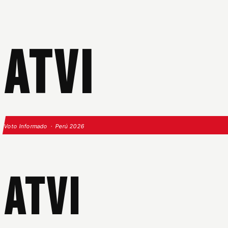
ATVI
Voto Informado · Perú 2026
ATVI