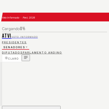
Voto Informado · Perú 2026
0
%
Cargando
ATVI
VOTO INFORMADO
PRESIDENTES
SENADORES
DIPUTADOS
PARLAMENTO ANDINO
CLARO