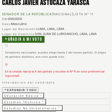
Carlos Javier Astocaza Yarasca
SENADOR DE LA REPÚBLICA
|
NACIONAL
|
LISTA N°
11
9562959
DNI
Masculino
Sexo
LIMA, LIMA, LIMA
Lugar de Nacimiento
SAN JUAN DE LURIGANCHO, LIMA, LIMA
Lugar de Domicilio
Añadir a mi voto
Senadores nacionales: puedes elegir hasta 2 del mismo partido. Si eliges
de partidos distintos, ese voto queda nulo.
En la cédula: marca la X del partido y escribe el N° 11 en voto preferencial
(opcional).
Información del candidato
EXPANDIR TODO
Educación Básica
Estudios Técnicos
Estudios No Universitarios