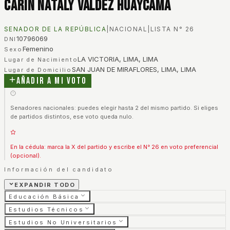
Carin Nataly Valdez Huaycama
SENADOR DE LA REPÚBLICA
|
NACIONAL
|
LISTA N°
26
10796069
DNI
Femenino
Sexo
LA VICTORIA, LIMA, LIMA
Lugar de Nacimiento
SAN JUAN DE MIRAFLORES, LIMA, LIMA
Lugar de Domicilio
Añadir a mi voto
Senadores nacionales: puedes elegir hasta 2 del mismo partido. Si eliges
de partidos distintos, ese voto queda nulo.
En la cédula: marca la X del partido y escribe el N° 26 en voto preferencial
(opcional).
Información del candidato
EXPANDIR TODO
Educación Básica
Estudios Técnicos
Estudios No Universitarios