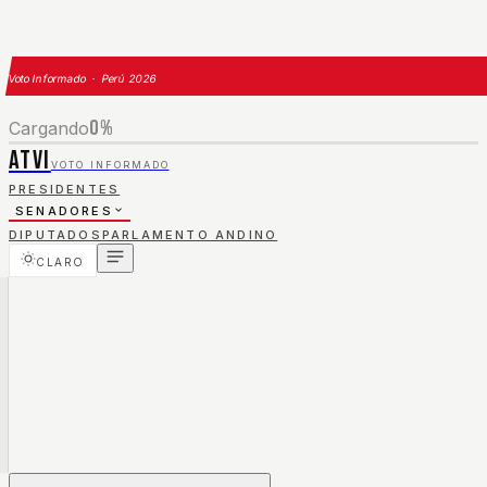
Voto Informado · Perú 2026
0
%
Cargando
ATVI
VOTO INFORMADO
PRESIDENTES
SENADORES
DIPUTADOS
PARLAMENTO ANDINO
CLARO