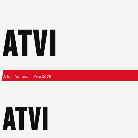
ATVI
Voto Informado · Perú 2026
ATVI