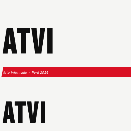
ATVI
Voto Informado · Perú 2026
ATVI