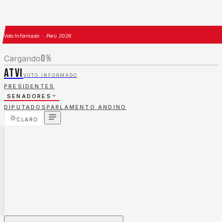
Voto Informado · Perú 2026
0
%
Cargando
ATVI
VOTO INFORMADO
PRESIDENTES
SENADORES
DIPUTADOS
PARLAMENTO ANDINO
CLARO