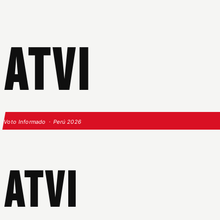
ATVI
Voto Informado · Perú 2026
ATVI