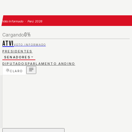
Voto Informado · Perú 2026
0
%
Cargando
ATVI
VOTO INFORMADO
PRESIDENTES
SENADORES
DIPUTADOS
PARLAMENTO ANDINO
CLARO