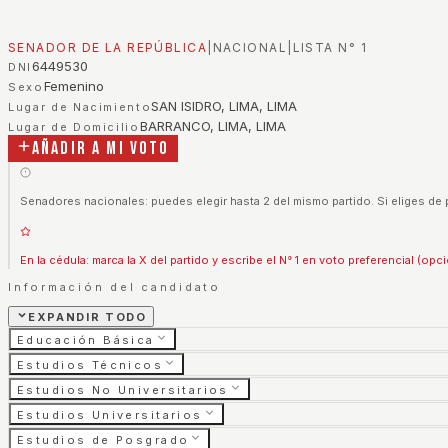
SENADOR DE LA REPÚBLICA
|
NACIONAL
|
LISTA N°
1
6449530
DNI
Femenino
Sexo
SAN ISIDRO, LIMA, LIMA
Lugar de Nacimiento
BARRANCO, LIMA, LIMA
Lugar de Domicilio
Añadir a mi voto
Senadores nacionales: puedes elegir hasta 2 del mismo partido. Si eliges de 
En la cédula: marca la X del partido y escribe el N° 1 en voto preferencial (opci
Información del candidato
EXPANDIR TODO
Educación Básica
Estudios Técnicos
Estudios No Universitarios
Estudios Universitarios
Estudios de Posgrado