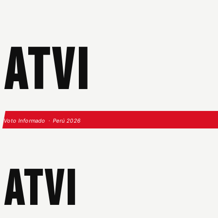
ATVI
Voto Informado · Perú 2026
ATVI