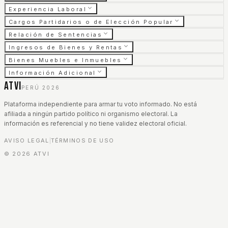
Experiencia Laboral
Cargos Partidarios o de Elección Popular
Relación de Sentencias
Ingresos de Bienes y Rentas
Bienes Muebles e Inmuebles
Información Adicional
ATVI
PERÚ 2026
Plataforma independiente para armar tu voto informado. No está
afiliada a ningún partido político ni organismo electoral. La
información es referencial y no tiene validez electoral oficial.
AVISO LEGAL
TÉRMINOS DE USO
|
©
2026
ATVI