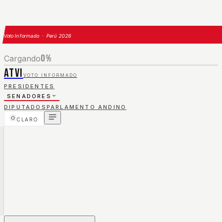
Voto Informado · Perú 2026
0
%
Cargando
ATVI
VOTO INFORMADO
PRESIDENTES
SENADORES
DIPUTADOS
PARLAMENTO ANDINO
CLARO