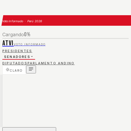
Voto Informado · Perú 2026
0
%
Cargando
ATVI
VOTO INFORMADO
PRESIDENTES
SENADORES
DIPUTADOS
PARLAMENTO ANDINO
CLARO