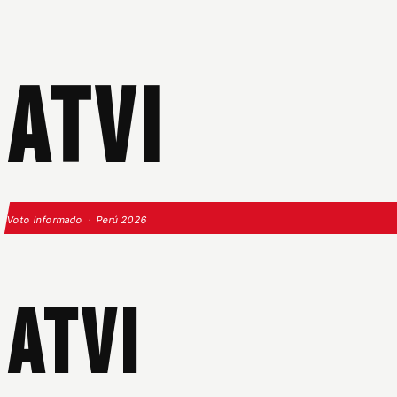
ATVI
Voto Informado · Perú 2026
ATVI