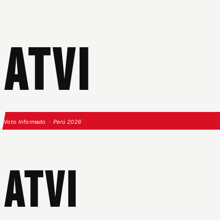
ATVI
Voto Informado · Perú 2026
ATVI