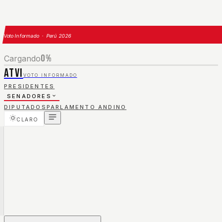
Voto Informado · Perú 2026
0
%
Cargando
ATVI
VOTO INFORMADO
PRESIDENTES
SENADORES
DIPUTADOS
PARLAMENTO ANDINO
CLARO