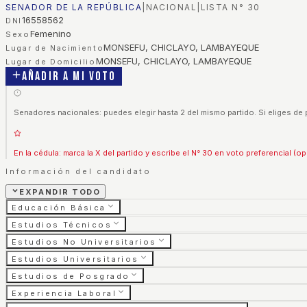
SENADOR DE LA REPÚBLICA
|
NACIONAL
|
LISTA N°
30
16558562
DNI
Femenino
Sexo
MONSEFU, CHICLAYO, LAMBAYEQUE
Lugar de Nacimiento
MONSEFU, CHICLAYO, LAMBAYEQUE
Lugar de Domicilio
Añadir a mi voto
Senadores nacionales: puedes elegir hasta 2 del mismo partido. Si eliges de 
En la cédula: marca la X del partido y escribe el N° 30 en voto preferencial (op
Información del candidato
EXPANDIR TODO
Educación Básica
Estudios Técnicos
Estudios No Universitarios
Estudios Universitarios
Estudios de Posgrado
Experiencia Laboral