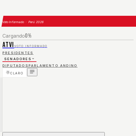
Voto Informado · Perú 2026
0
%
Cargando
ATVI
VOTO INFORMADO
PRESIDENTES
SENADORES
DIPUTADOS
PARLAMENTO ANDINO
CLARO