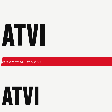
ATVI
Voto Informado · Perú 2026
ATVI