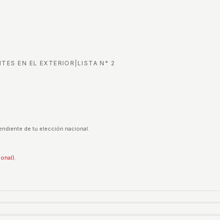
TES EN EL EXTERIOR
|
LISTA N°
2
endiente de tu elección nacional.
ional).