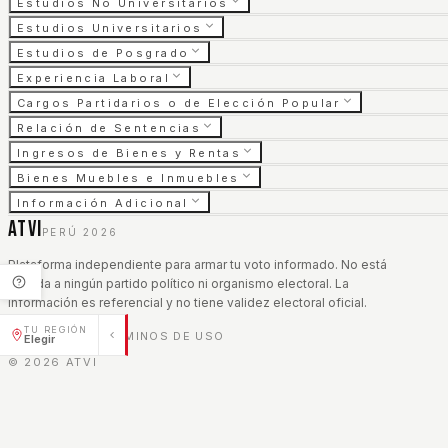
Estudios No Universitarios
Estudios Universitarios
Estudios de Posgrado
Experiencia Laboral
Cargos Partidarios o de Elección Popular
Relación de Sentencias
Ingresos de Bienes y Rentas
Bienes Muebles e Inmuebles
Información Adicional
ATVI
PERÚ 2026
Plataforma independiente para armar tu voto informado. No está
afiliada a ningún partido político ni organismo electoral. La
información es referencial y no tiene validez electoral oficial.
TU REGIÓN
AVISO LEGAL
TÉRMINOS DE USO
|
Elegir
©
2026
ATVI