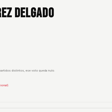
rez Delgado
partidos distintos, ese voto queda nulo.
ional).