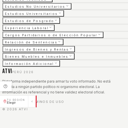
Estudios No Universitarios
Estudios Universitarios
Estudios de Posgrado
Experiencia Laboral
Cargos Partidarios o de Elección Popular
Relación de Sentencias
Ingresos de Bienes y Rentas
Bienes Muebles e Inmuebles
Información Adicional
ATVI
PERÚ 2026
Plataforma independiente para armar tu voto informado. No está
afiliada a ningún partido político ni organismo electoral. La
información es referencial y no tiene validez electoral oficial.
TU REGIÓN
AVISO LEGAL
TÉRMINOS DE USO
|
Elegir
©
2026
ATVI