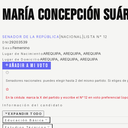
María Concepción Suá
SENADOR DE LA REPÚBLICA
|
NACIONAL
|
LISTA N°
12
29203539
DNI
Femenino
Sexo
AREQUIPA, AREQUIPA, AREQUIPA
Lugar de Nacimiento
AREQUIPA, AREQUIPA, AREQUIPA
Lugar de Domicilio
Añadir a mi voto
Senadores nacionales: puedes elegir hasta 2 del mismo partido. Si eliges de 
En la cédula: marca la X del partido y escribe el N° 12 en voto preferencial (opc
Información del candidato
EXPANDIR TODO
Educación Básica
Estudios Técnicos