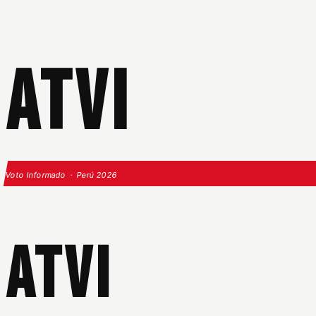
ATVI
Voto Informado · Perú 2026
ATVI