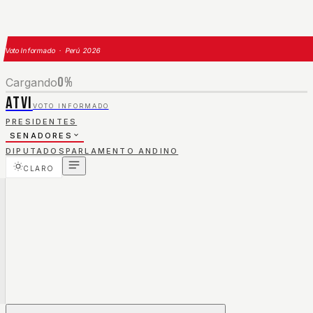
Voto Informado · Perú 2026
0
%
Cargando
ATVI
VOTO INFORMADO
PRESIDENTES
SENADORES
DIPUTADOS
PARLAMENTO ANDINO
CLARO