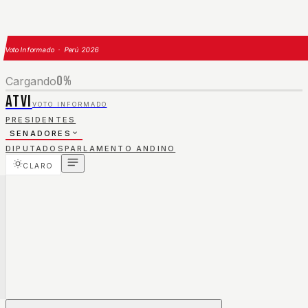
Voto Informado · Perú 2026
0
%
Cargando
ATVI
VOTO INFORMADO
PRESIDENTES
SENADORES
DIPUTADOS
PARLAMENTO ANDINO
CLARO