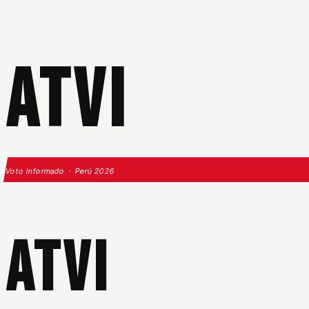
ATVI
Voto Informado · Perú 2026
ATVI