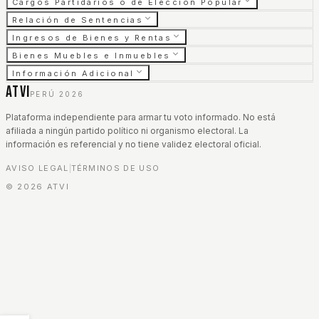
Cargos Partidarios o de Elección Popular
Relación de Sentencias
Ingresos de Bienes y Rentas
Bienes Muebles e Inmuebles
Información Adicional
ATVI
PERÚ 2026
Plataforma independiente para armar tu voto informado. No está
afiliada a ningún partido político ni organismo electoral. La
información es referencial y no tiene validez electoral oficial.
AVISO LEGAL
TÉRMINOS DE USO
|
©
2026
ATVI