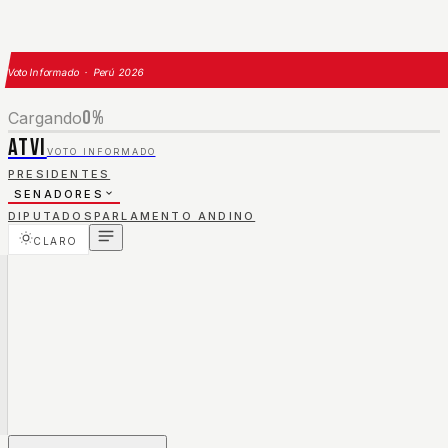
Voto Informado · Perú 2026
0
%
Cargando
ATVI
VOTO INFORMADO
PRESIDENTES
SENADORES
DIPUTADOS
PARLAMENTO ANDINO
CLARO