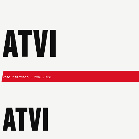
ATVI
Voto Informado · Perú 2026
ATVI