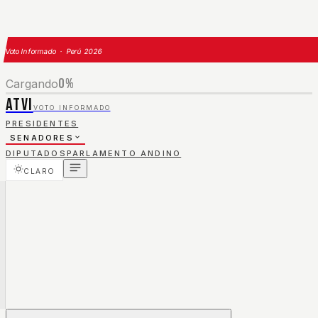
Voto Informado · Perú 2026
0
%
Cargando
ATVI
VOTO INFORMADO
PRESIDENTES
SENADORES
DIPUTADOS
PARLAMENTO ANDINO
CLARO