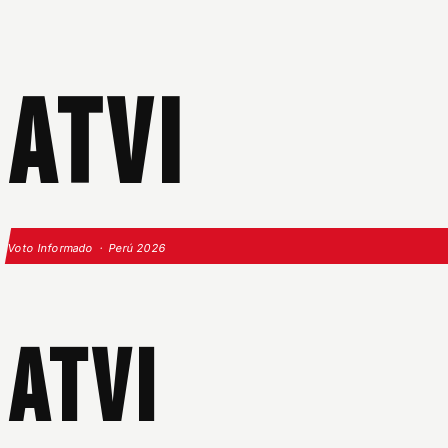
ATVI
Voto Informado · Perú 2026
ATVI