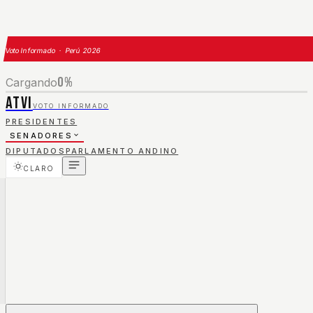
Voto Informado · Perú 2026
0
%
Cargando
ATVI
VOTO INFORMADO
PRESIDENTES
SENADORES
DIPUTADOS
PARLAMENTO ANDINO
CLARO