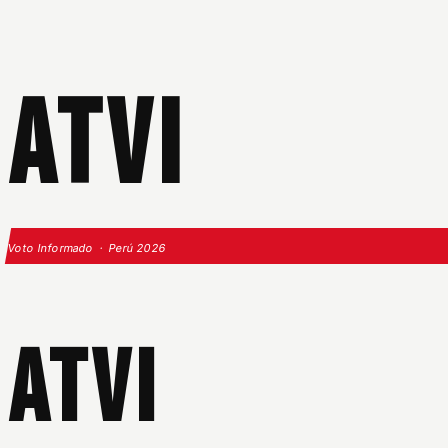
ATVI
Voto Informado · Perú 2026
ATVI