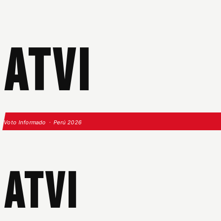
ATVI
Voto Informado · Perú 2026
ATVI