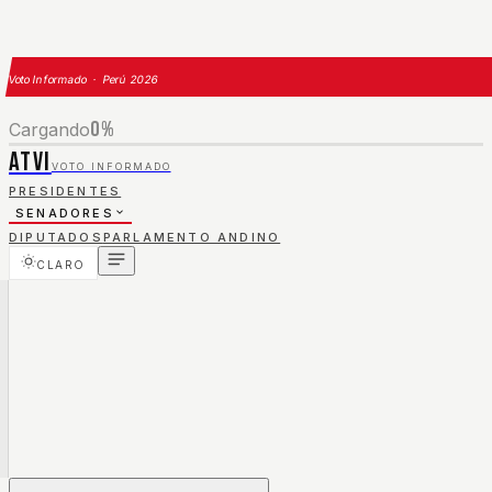
Voto Informado · Perú 2026
0
%
Cargando
ATVI
VOTO INFORMADO
PRESIDENTES
SENADORES
DIPUTADOS
PARLAMENTO ANDINO
CLARO