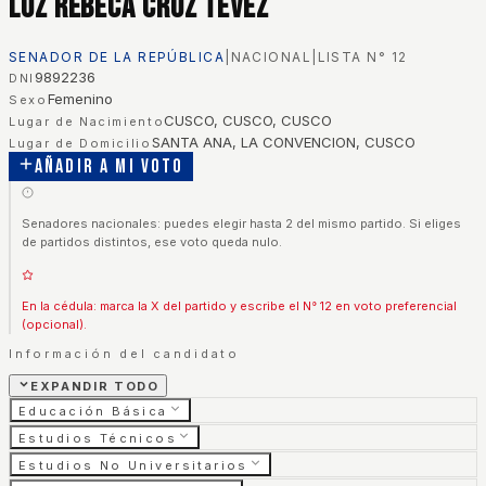
Luz Rebeca Cruz Tevez
SENADOR DE LA REPÚBLICA
|
NACIONAL
|
LISTA N°
12
9892236
DNI
Femenino
Sexo
CUSCO, CUSCO, CUSCO
Lugar de Nacimiento
SANTA ANA, LA CONVENCION, CUSCO
Lugar de Domicilio
Añadir a mi voto
Senadores nacionales: puedes elegir hasta 2 del mismo partido. Si eliges
de partidos distintos, ese voto queda nulo.
En la cédula: marca la X del partido y escribe el N° 12 en voto preferencial
(opcional).
Información del candidato
EXPANDIR TODO
Educación Básica
Estudios Técnicos
Estudios No Universitarios