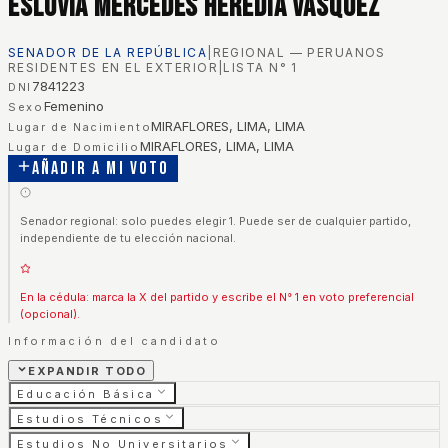
Esluvia Mercedes Heredia Vasquez
SENADOR DE LA REPÚBLICA
|
REGIONAL — PERUANOS
RESIDENTES EN EL EXTERIOR
|
LISTA N°
1
7841223
DNI
Femenino
Sexo
MIRAFLORES, LIMA, LIMA
Lugar de Nacimiento
MIRAFLORES, LIMA, LIMA
Lugar de Domicilio
Añadir a mi voto
Senador regional: solo puedes elegir 1. Puede ser de cualquier partido,
independiente de tu elección nacional.
En la cédula: marca la X del partido y escribe el N° 1 en voto preferencial
(opcional).
Información del candidato
EXPANDIR TODO
Educación Básica
Estudios Técnicos
Estudios No Universitarios