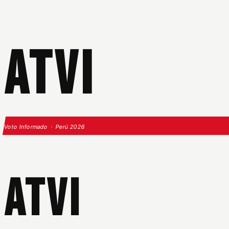
ATVI
Voto Informado · Perú 2026
ATVI