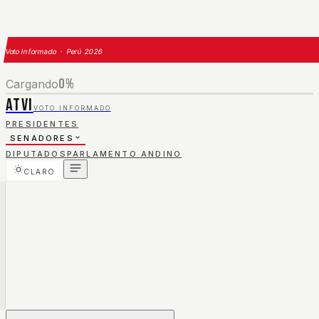
Voto Informado · Perú 2026
0
%
Cargando
ATVI
VOTO INFORMADO
PRESIDENTES
SENADORES
DIPUTADOS
PARLAMENTO ANDINO
CLARO