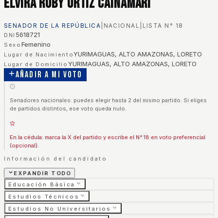
Elvira Ruby Ortiz Cainamari
SENADOR DE LA REPÚBLICA
|
NACIONAL
|
LISTA N°
18
5618721
DNI
Femenino
Sexo
YURIMAGUAS, ALTO AMAZONAS, LORETO
Lugar de Nacimiento
YURIMAGUAS, ALTO AMAZONAS, LORETO
Lugar de Domicilio
Añadir a mi voto
Senadores nacionales: puedes elegir hasta 2 del mismo partido. Si eliges
de partidos distintos, ese voto queda nulo.
En la cédula: marca la X del partido y escribe el N° 18 en voto preferencial
(opcional).
Información del candidato
EXPANDIR TODO
Educación Básica
Estudios Técnicos
Estudios No Universitarios