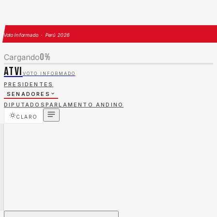
Voto Informado · Perú 2026
0
%
Cargando
ATVI
VOTO INFORMADO
PRESIDENTES
SENADORES
DIPUTADOS
PARLAMENTO ANDINO
CLARO