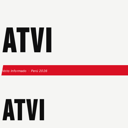
ATVI
Voto Informado · Perú 2026
ATVI