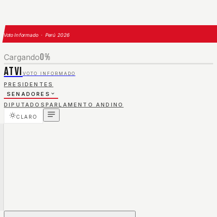
Voto Informado · Perú 2026
0
%
Cargando
ATVI
VOTO INFORMADO
PRESIDENTES
SENADORES
DIPUTADOS
PARLAMENTO ANDINO
CLARO