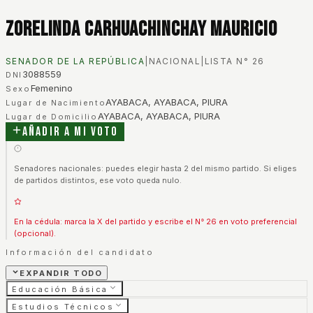
Zorelinda Carhuachinchay Mauricio
SENADOR DE LA REPÚBLICA
|
NACIONAL
|
LISTA N°
26
3088559
DNI
Femenino
Sexo
AYABACA, AYABACA, PIURA
Lugar de Nacimiento
AYABACA, AYABACA, PIURA
Lugar de Domicilio
Añadir a mi voto
Senadores nacionales: puedes elegir hasta 2 del mismo partido. Si eliges
de partidos distintos, ese voto queda nulo.
En la cédula: marca la X del partido y escribe el N° 26 en voto preferencial
(opcional).
Información del candidato
EXPANDIR TODO
Educación Básica
Estudios Técnicos