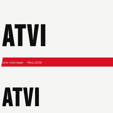
ATVI
Voto Informado · Perú 2026
ATVI