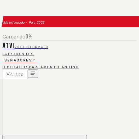
Voto Informado · Perú 2026
0
%
Cargando
ATVI
VOTO INFORMADO
PRESIDENTES
SENADORES
DIPUTADOS
PARLAMENTO ANDINO
CLARO