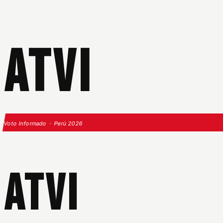
ATVI
Voto Informado · Perú 2026
ATVI