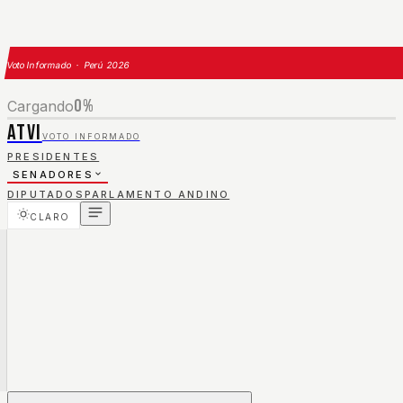
Voto Informado · Perú 2026
0
%
Cargando
ATVI
VOTO INFORMADO
PRESIDENTES
SENADORES
DIPUTADOS
PARLAMENTO ANDINO
CLARO