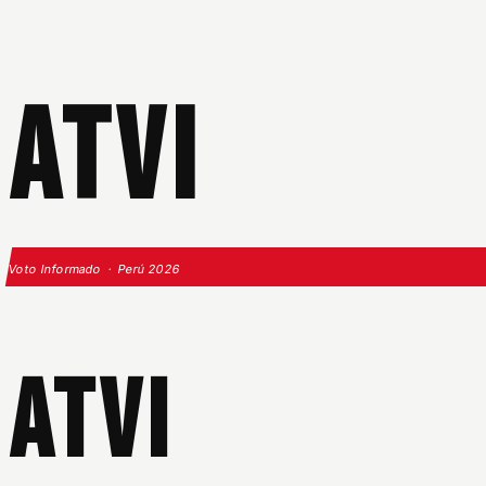
ATVI
Voto Informado · Perú 2026
ATVI