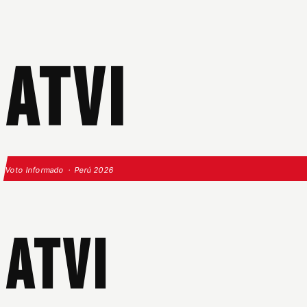
ATVI
Voto Informado · Perú 2026
ATVI