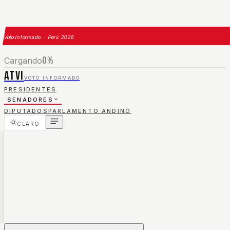
Voto Informado · Perú 2026
0
%
Cargando
ATVI
VOTO INFORMADO
PRESIDENTES
SENADORES
DIPUTADOS
PARLAMENTO ANDINO
CLARO