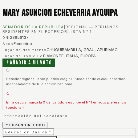
Mary Asuncion Echeverria Ayquipa
SENADOR DE LA REPÚBLICA
|
REGIONAL — PERUANOS
RESIDENTES EN EL EXTERIOR
|
LISTA N°
1
23956137
DNI
Femenino
Sexo
CHUQUIBAMBILLA, GRAU, APURIMAC
Lugar de Nacimiento
PIAMONTE, ITALIA, EUROPA
Lugar de Domicilio
Añadir a mi voto
Senador regional: solo puedes elegir 1. Puede ser de cualquier partido,
independiente de tu elección nacional.
En la cédula: marca la X del partido y escribe el N° 1 en voto preferencial
(opcional).
Información del candidato
EXPANDIR TODO
Educación Básica