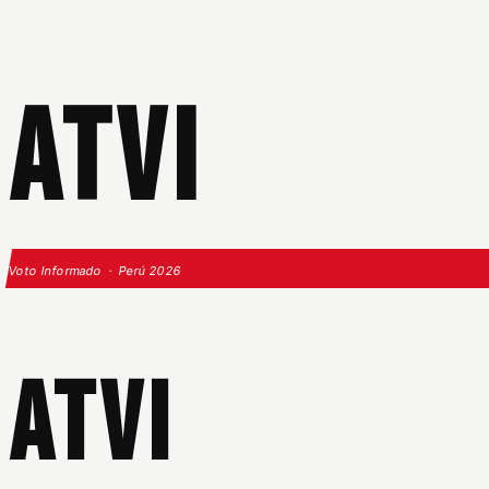
ATVI
Voto Informado · Perú 2026
ATVI