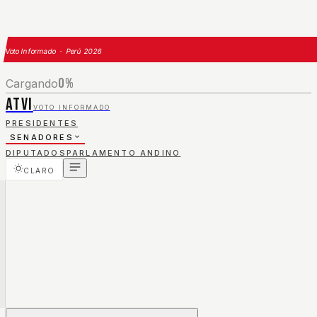
Voto Informado · Perú 2026
0
%
Cargando
ATVI
VOTO INFORMADO
PRESIDENTES
SENADORES
DIPUTADOS
PARLAMENTO ANDINO
CLARO