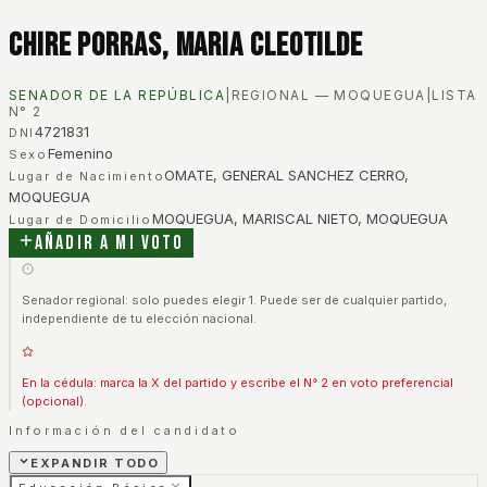
Chire Porras, Maria Cleotilde
SENADOR DE LA REPÚBLICA
|
REGIONAL — MOQUEGUA
|
LISTA
N°
2
4721831
DNI
Femenino
Sexo
OMATE, GENERAL SANCHEZ CERRO,
Lugar de Nacimiento
MOQUEGUA
MOQUEGUA, MARISCAL NIETO, MOQUEGUA
Lugar de Domicilio
Añadir a mi voto
Senador regional: solo puedes elegir 1. Puede ser de cualquier partido,
independiente de tu elección nacional.
En la cédula: marca la X del partido y escribe el N° 2 en voto preferencial
(opcional).
Información del candidato
EXPANDIR TODO