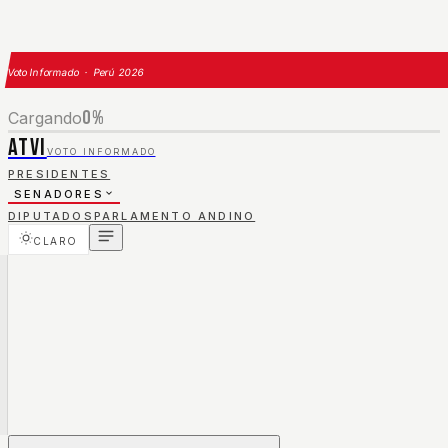
Voto Informado · Perú 2026
0
%
Cargando
ATVI
VOTO INFORMADO
PRESIDENTES
SENADORES
DIPUTADOS
PARLAMENTO ANDINO
CLARO