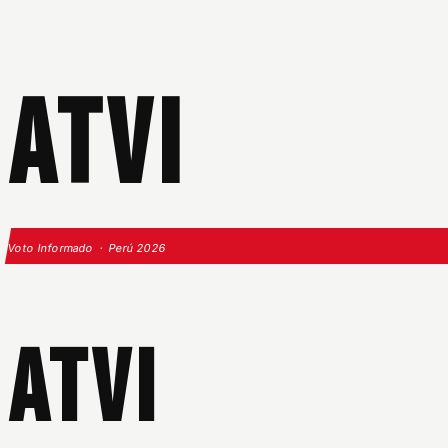
ATVI
Voto Informado · Perú 2026
ATVI