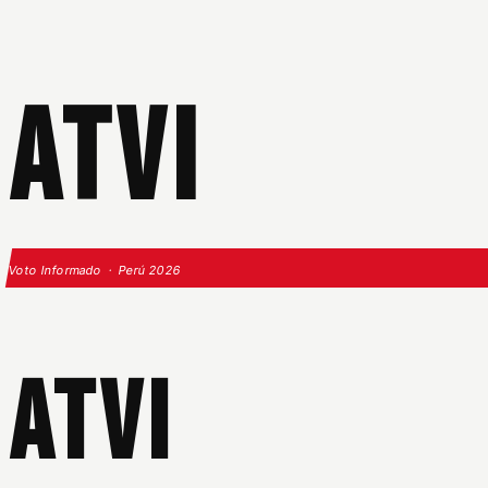
ATVI
Voto Informado · Perú 2026
ATVI