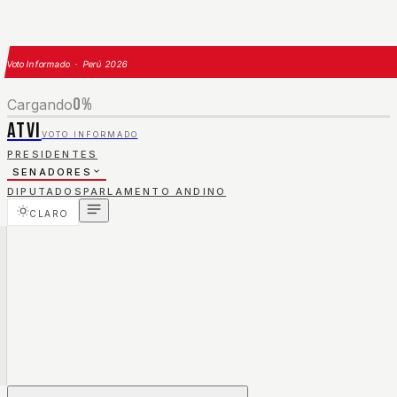
Voto Informado · Perú 2026
0
%
Cargando
ATVI
VOTO INFORMADO
PRESIDENTES
SENADORES
DIPUTADOS
PARLAMENTO ANDINO
CLARO