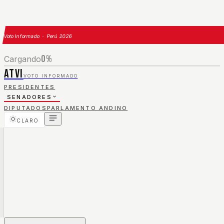
Voto Informado · Perú 2026
0
%
Cargando
ATVI
VOTO INFORMADO
PRESIDENTES
SENADORES
DIPUTADOS
PARLAMENTO ANDINO
CLARO