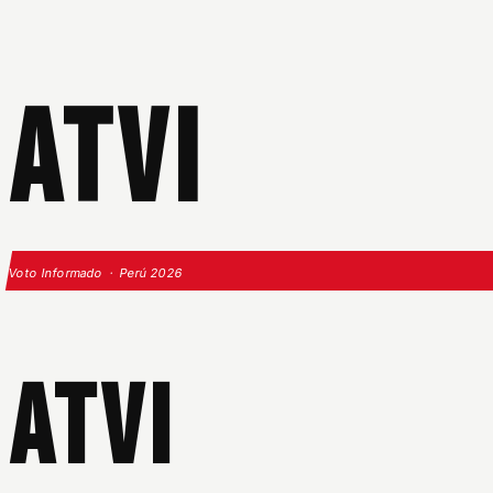
ATVI
Voto Informado · Perú 2026
ATVI