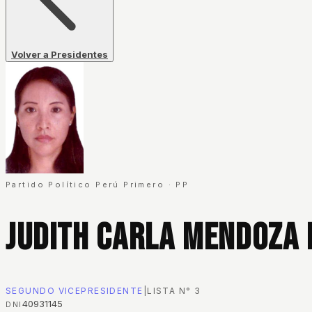
Volver a Presidentes
Partido Político Perú Primero
·
PP
Judith Carla Mendoza 
SEGUNDO VICEPRESIDENTE
|
LISTA N°
3
40931145
DNI