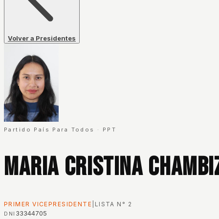
Volver a Presidentes
Partido País Para Todos
·
PPT
Maria Cristina Chambi
PRIMER VICEPRESIDENTE
|
LISTA N°
2
33344705
DNI